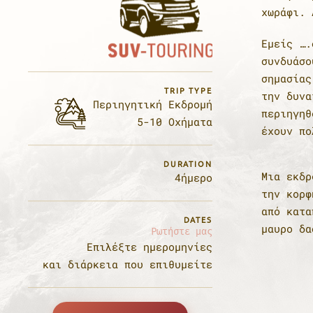
χωράφι. 
Εμείς ….
συνδυάσο
σημασίας
TRIP TYPE
την δυνα
Περιηγητική Εκδρομή
περιηγηθούμε
5-10 Οχήματα
έχουν πο
DURATION
Μια εκδρ
4ήμερο
την κορφ
από κατα
DATES
μαυρο δα
Ρωτήστε μας
Επιλέξτε ημερομηνίες
και διάρκεια που επιθυμείτε