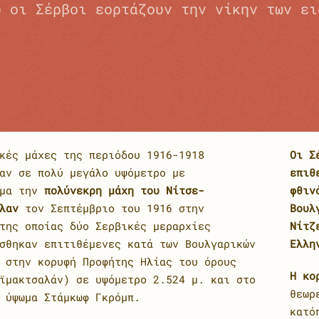
υ οι Σέρβοι εορτάζουν την νίκην των ει
κές μάχες της περιόδου 1916-1918
Οι Σ
αν σε πολύ μεγάλο υψόμετρο με
επιθ
ωμα την
πολύνεκρη μάχη του Νίτσε-
φθιν
λαν
τον Σεπτέμβριο του 1916 στην
Βουλ
της οποίας δύο Σερβικές μεραρχίες
Νίτζ
σθηκαν επιτιθέμενες κατά των Βουλγαρικών
Ελλη
 στην κορυφή Προφήτης Ηλίας του όρους
Η κο
ϊμακτσαλάν) σε υψόμετρο 2.524 μ. και στο
θεωρ
 ύψωμα Στάμκωφ Γκρόμπ.
κατό