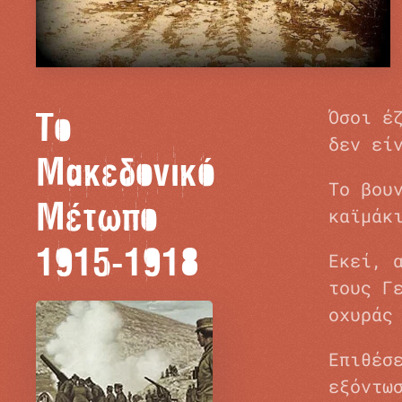
Το
Όσοι έ
δεν εί
Μακεδονικό
Το βου
Mέτωπο
καϊμάκ
1915-1918
Εκεί, 
τους Γ
οχυράς
Επιθέσ
εξόντω