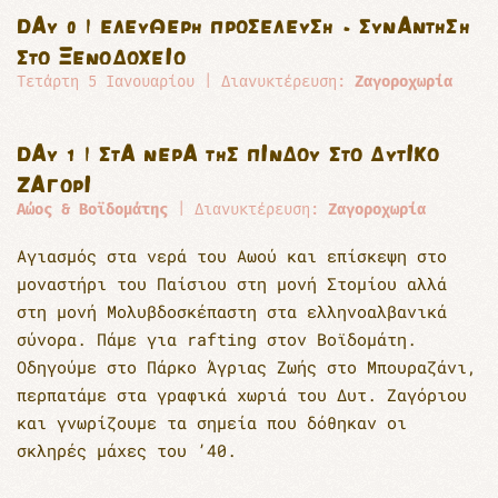
DAY 0 | ΕΛΕΎΘΕΡΗ ΠΡΟΣΈΛΕΥΣΗ - ΣΥΝΆΝΤΗΣΗ
ΣΤΟ ΞΕΝΟΔΟΧΕΊΟ
Τετάρτη 5 Ιανουαρίου | Διανυκτέρευση:
Ζαγοροχωρία
DAY 1 | ΣΤΑ ΝΕΡΑ ΤΗΣ ΠΙΝΔΟΥ ΣΤΟ ΔΥΤΙΚΌ
ΖΑΓΌΡΙ
Αώος & Βοϊδομάτης
| Διανυκτέρευση:
Ζαγοροχωρία
Αγιασμός στα νερά του Αωού και επίσκεψη στο
μοναστήρι του Παίσιου στη μονή Στομίου αλλά
στη μονή Μολυβδοσκέπαστη στα ελληνοαλβανικά
σύνορα. Πάμε για rafting στον Βοϊδομάτη.
Οδηγούμε στο Πάρκο Άγριας Ζωής στο Μπουραζάνι,
περπατάμε στα γραφικά χωριά του Δυτ. Ζαγόριου
και γνωρίζουμε τα σημεία που δόθηκαν οι
σκληρές μάχες του ’40.