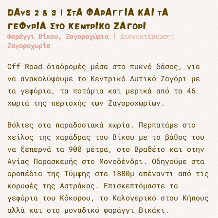
DAYS 2 & 3 | ΣΤΑ ΦΑΡΑΓΓΙΑ ΚΑΙ ΤΑ
ΓΕΦΥΡΙΑ ΣΤΟ ΚΕΝΤΡΙΚΌ ΖΑΓΌΡΙ
Φαράγγι Βίκου, Ζαγοροχώρια
| Διανυκτέρευση:
Ζαγοροχωρία
Off Road διαδρομές μέσα στο πυκνό δάσος, για
να ανακαλύψουμε το Κεντρικό Δυτικό Ζαγόρι με
τα γεφύρια, τα ποτάµια και μερικά από τα 46
χωριά της περιοχής των Ζαγοροχωρίων.
Βόλτες στα παραδοσιακά χωρία. Περπατάμε στο
χείλος της χαράδρας του Βίκου με το βάθος του
να ξεπερνά τα 900 μέτρα, στο Βραδέτο και στην
Αγίας Παρασκευής στο Μονοδένδρι. Οδηγούμε στα
οροπέδια της Τύμφης στα 1880μ απέναντι από τις
κορυφές της Αστράκας. Επισκεπτόμαστε τα
γεφύρια του Κόκορου, το Καλογερικό στου Κήπους
αλλά και στο μοναδικό φαράγγι Βικάκι.