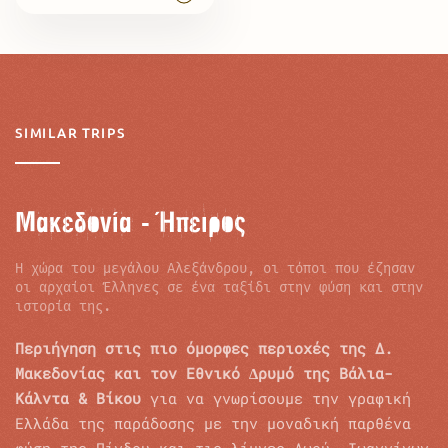
SIMILAR TRIPS
Μακεδονία - Ήπειρος
Η χώρα του µεγάλου Αλεξάνδρου, οι τόποι που έζησαν
οι αρχαίοι Έλληνες σε ένα ταξίδι στην φύση και στην
ιστορία της.
Περιήγηση στις πιο όµορφες περιοχές της Δ.
Μακεδονίας και τον Εθνικό ∆ρυµό της Βάλια-
Κάλντα & Βίκου
για να γνωρίσουµε την γραφική
Ελλάδα της παράδοσης με την µοναδική παρθένα