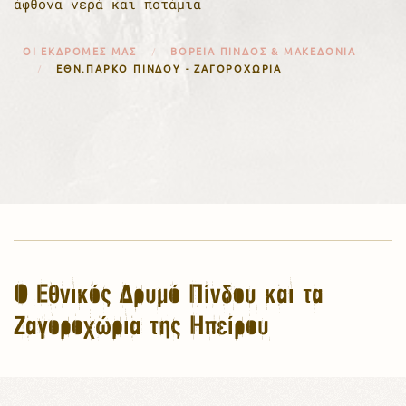
άφθονα νερά και ποτάμια
ΟΙ ΕΚΔΡΟΜΈΣ ΜΑΣ
ΒΌΡΕΙΑ ΠΊΝΔΟΣ & ΜΑΚΕΔΟΝΊΑ
ΕΘΝ.ΠΆΡΚΟ ΠΊΝΔΟΥ - ΖΑΓΟΡΟΧΏΡΙΑ
Ο Εθνικός Δρυμό Πίνδου και τα
Ζαγοροχώρια της Ηπείρου